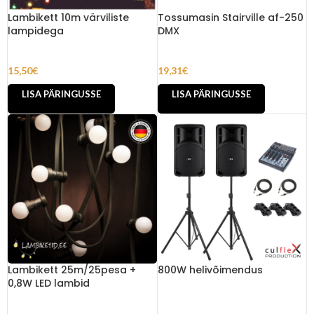
Lambikett 10m värviliste
Tossumasin Stairville af-250
lampidega
DMX
15,50
€
19,31
€
LISA PÄRINGUSSE
LISA PÄRINGUSSE
Lambikett 25m/25pesa +
800W helivõimendus
0,8W LED lambid