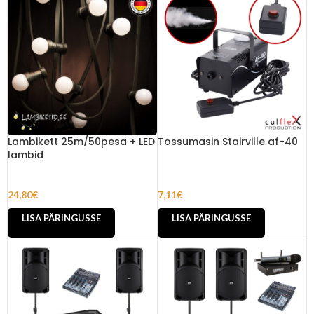
Lambikett 25m/50pesa + LED
Tossumasin Stairville af-40
lambid
24,80
€
7,11
€
LISA PÄRINGUSSE
LISA PÄRINGUSSE