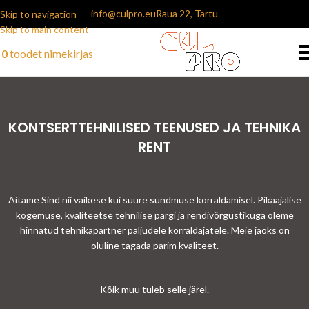
info@culpro.eu
Raua 22, Tartu
Skip to navigation
Skip to main content
0
toodet
nimekirjas
KONTSERTTEHNILISED TEENUSED JA TEHNIKA
RENT
Aitame Sind nii väikese kui suure sündmuse korraldamisel. Pikaajalise
kogemuse, kvaliteetse tehnilise pargi ja rendivõrgustikuga oleme
hinnatud tehnikapartner paljudele korraldajatele. Meie jaoks on
oluline tagada parim kvaliteet.
Kõik muu tuleb selle järel.