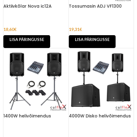
Aktiivkõlar Nova ic12A
Tossumasin ADJ VF1300
18,60
€
19,31
€
LISA PÄRINGUSSE
LISA PÄRINGUSSE
1400W helivõimendus
4000W Disko helivõimendus