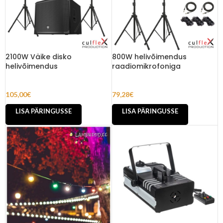
2100W Väike disko
800W helivõimendus
helivõimendus
raadiomikrofoniga
105,00
€
79,28
€
LISA PÄRINGUSSE
LISA PÄRINGUSSE