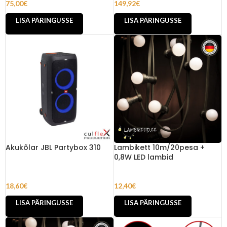
75,00
€
149,92
€
LISA PÄRINGUSSE
LISA PÄRINGUSSE
Akukõlar JBL Partybox 310
Lambikett 10m/20pesa +
0,8W LED lambid
18,60
€
12,40
€
LISA PÄRINGUSSE
LISA PÄRINGUSSE