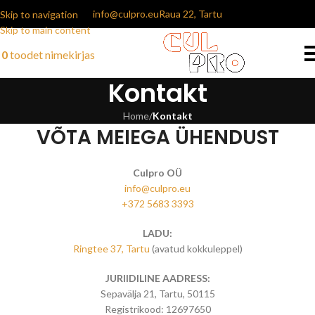
info@culpro.eu
Raua 22, Tartu
Skip to navigation
Skip to main content
0
toodet
nimekirjas
Kontakt
Home
/
Kontakt
VÕTA MEIEGA ÜHENDUST
Culpro OÜ
info@culpro.eu
+372 5683 3393
LADU:
Ringtee 37, Tartu
(avatud kokkuleppel)
JURIIDILINE AADRESS:
Sepavälja 21, Tartu, 50115
Registrikood: 12697650