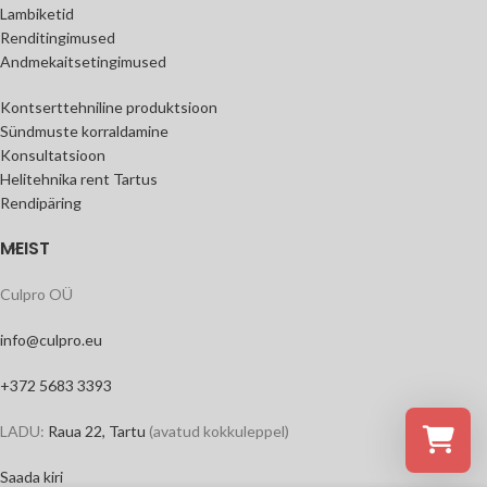
Lambiketid
Renditingimused
Andmekaitsetingimused
Kontserttehniline produktsioon
Sündmuste korraldamine
Konsultatsioon
Helitehnika rent Tartus
Rendipäring
MEIST
Culpro OÜ
info@culpro.eu
+372 5683 3393
LADU:
Raua 22, Tartu
(avatud kokkuleppel)
Saada kiri