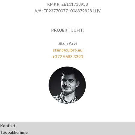
KMKR: EE101738938
A/A: EE237700771006379828 LHV
PROJEKTIJUHT:
Sten Arvi
sten@culpro.eu
+372 5683 3393
Kontakt
Tööpakkumine