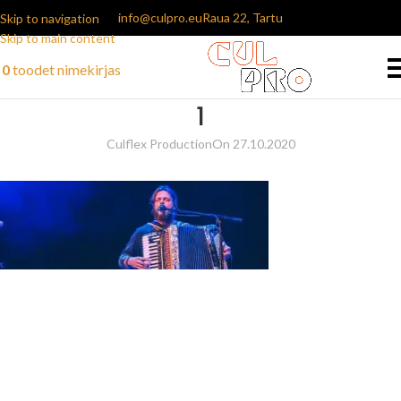
info@culpro.eu
Raua 22, Tartu
Skip to navigation
Skip to main content
0
toodet
nimekirjas
1
Culflex Production
On 27.10.2020