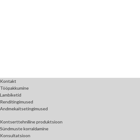
Kontakt
Tööpakkumine
Lambiketid
Renditingimused
Andmekaitsetingimused
Kontserttehniline produktsioon
Sündmuste korraldamine
Konsultatsioon