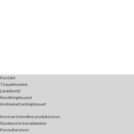
Kontakt
Tööpakkumine
Lambiketid
Renditingimused
Andmekaitsetingimused
Kontserttehniline produktsioon
Sündmuste korraldamine
Konsultatsioon