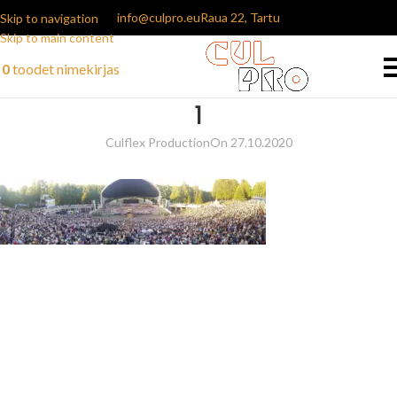
info@culpro.eu
Raua 22, Tartu
Skip to navigation
Skip to main content
0
toodet
nimekirjas
1
Culflex Production
On 27.10.2020