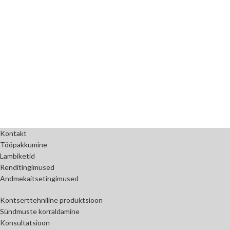
Kontakt
Tööpakkumine
Lambiketid
Renditingimused
Andmekaitsetingimused
Kontserttehniline produktsioon
Sündmuste korraldamine
Konsultatsioon