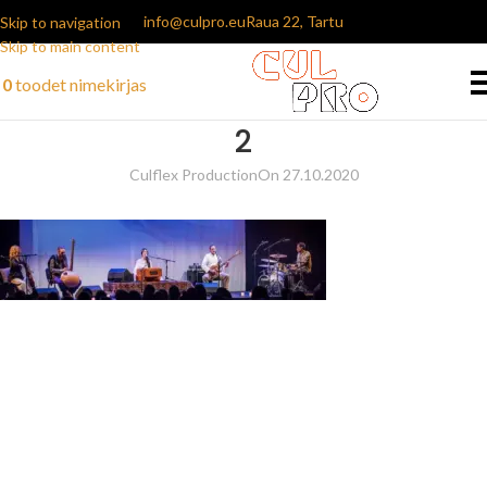
info@culpro.eu
Raua 22, Tartu
Skip to navigation
Skip to main content
0
toodet
nimekirjas
2
Culflex Production
On 27.10.2020