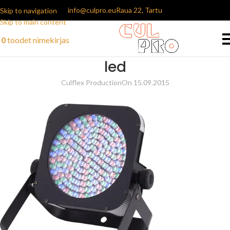
info@culpro.eu
Raua 22, Tartu
Skip to navigation
Skip to main content
0
toodet
nimekirjas
led
Culflex Production
On 15.09.2015