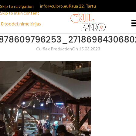
info@culpro.eu
Raua 22, Tartu
Skip to navigation
Skip to main content
0
toodet
nimekirjas
878609796253_271869843068
Culflex Production
On 15.03.2023