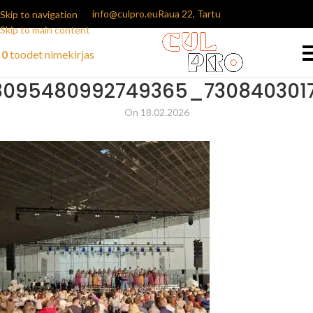
info@culpro.eu
Raua 22, Tartu
Skip to navigation
Skip to main content
0
toodet
nimekirjas
8095480992749365_730840301
On 18.02.2026