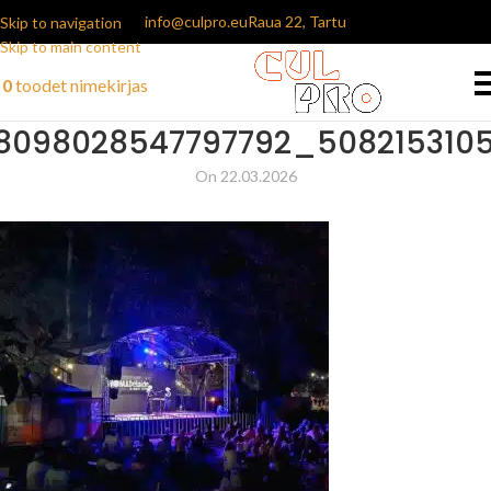
info@culpro.eu
Raua 22, Tartu
Skip to navigation
Skip to main content
0
toodet
nimekirjas
8098028547797792_508215310
On 22.03.2026