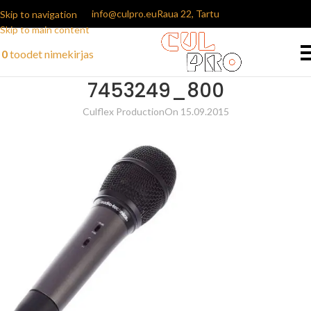
info@culpro.eu
Raua 22, Tartu
Skip to navigation
Skip to main content
0
toodet
nimekirjas
7453249_800
Culflex Production
On 15.09.2015