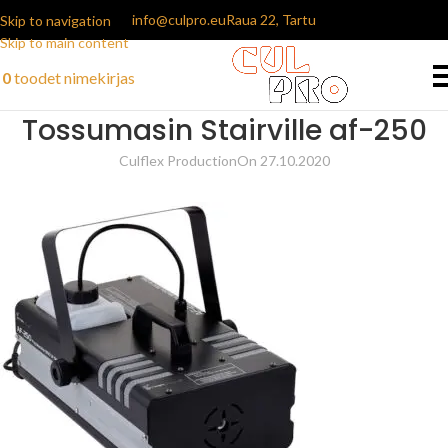
info@culpro.eu
Raua 22, Tartu
Skip to navigation
Skip to main content
0
toodet
nimekirjas
Tossumasin Stairville af-250
Culflex Production
On 27.10.2020