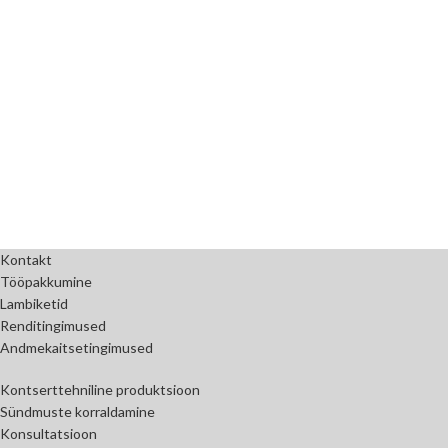
Kontakt
Tööpakkumine
Lambiketid
Renditingimused
Andmekaitsetingimused
Kontserttehniline produktsioon
Sündmuste korraldamine
Konsultatsioon