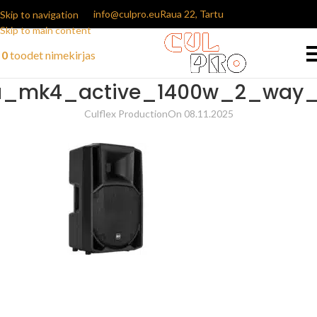
info@culpro.eu
Raua 22, Tartu
Skip to navigation
Skip to main content
0
toodet
nimekirjas
2a_mk4_active_1400w_2_way_
Culflex Production
On 08.11.2025