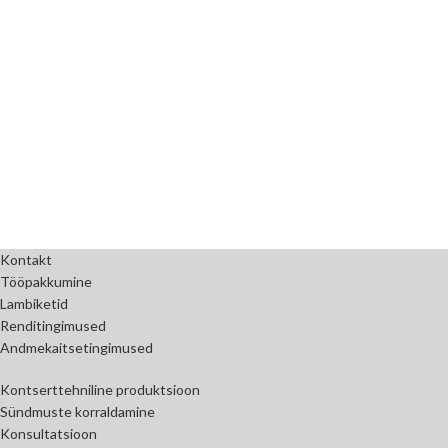
Kontakt
Tööpakkumine
Lambiketid
Renditingimused
Andmekaitsetingimused
Kontserttehniline produktsioon
Sündmuste korraldamine
Konsultatsioon