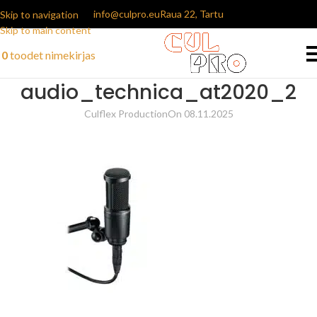
info@culpro.eu
Raua 22, Tartu
Skip to navigation
Skip to main content
0
toodet
nimekirjas
audio_technica_at2020_2
Culflex Production
On 08.11.2025