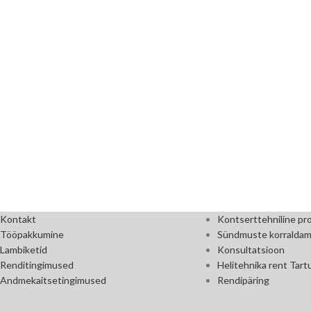
Kontakt
Kontserttehniline pr
Tööpakkumine
Sündmuste korraldam
Lambiketid
Konsultatsioon
Renditingimused
Helitehnika rent Tart
Andmekaitsetingimused
Rendipäring