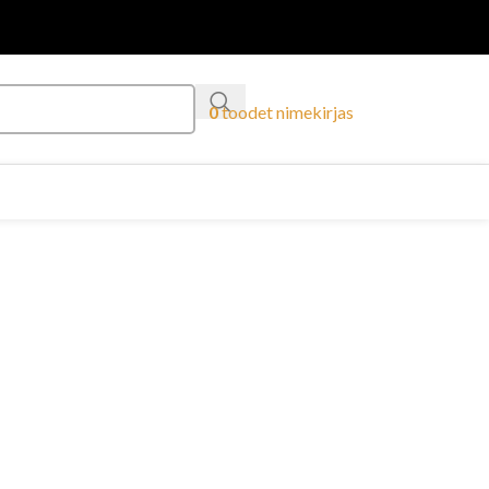
0
toodet
nimekirjas