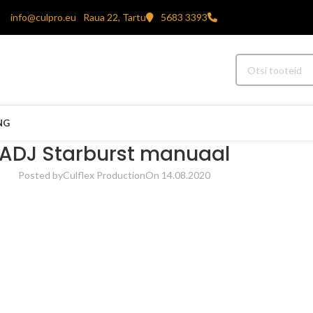
info@culpro.eu
Raua 22, Tartu
5683 3393
NG
ADJ Starburst manuaal
Posted by
Culflex Production
On 14.08.2020