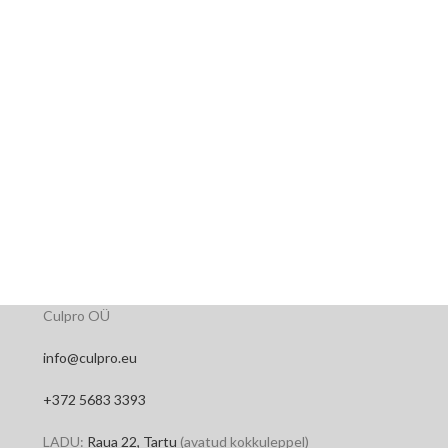
Culpro OÜ
info@culpro.eu
+372 5683 3393
LADU:
Raua 22, Tartu
(avatud kokkuleppel)