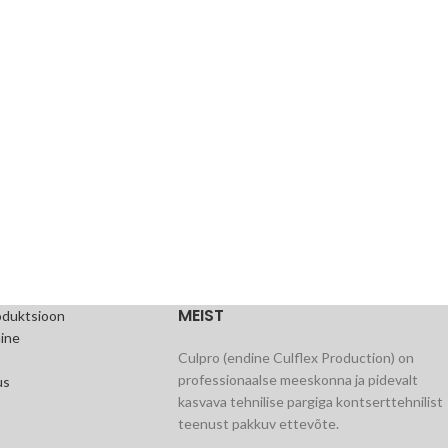
MEIST
oduktsioon
ine
Culpro (endine Culflex Production) on
professionaalse meeskonna ja pidevalt
us
kasvava tehnilise pargiga kontserttehnilist
teenust pakkuv ettevõte.