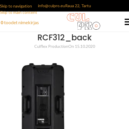
info@culpro.eu
Raua 22, Tartu
Skip to navigation
Skip to main content
0
toodet
nimekirjas
RCF312_back
Culflex Production
On 15.10.2020