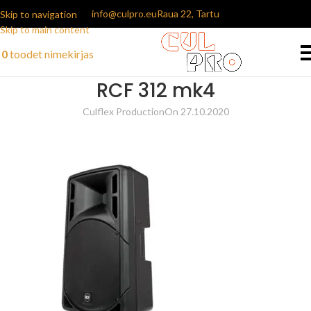
info@culpro.eu
Raua 22, Tartu
Skip to navigation
Skip to main content
0
toodet
nimekirjas
RCF 312 mk4
Culflex Production
On 27.10.2020