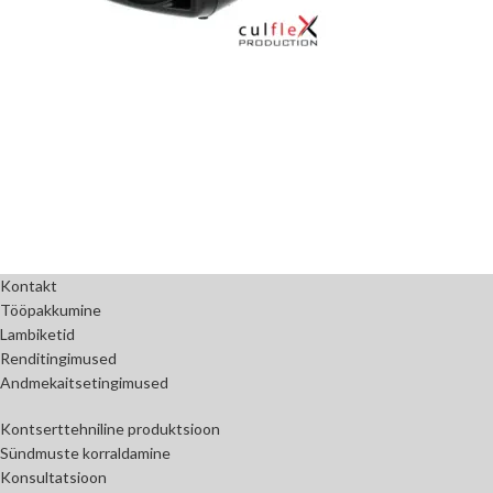
Kontakt
Tööpakkumine
Lambiketid
Renditingimused
Andmekaitsetingimused
Kontserttehniline produktsioon
Sündmuste korraldamine
Konsultatsioon