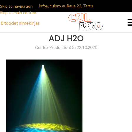
info@culpro.eu
Raua 22, Tartu
Skip to navigation
Skip to main content
0
toodet
nimekirjas
ADJ H2O
Culflex Production
On 22.10.2020