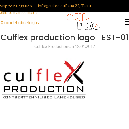
info@culpro.eu
Raua 22, Tartu
Skip to navigation
Skip to main content
0
toodet
nimekirjas
Culflex production logo_EST-01
Culflex Production
On 12.01.2017