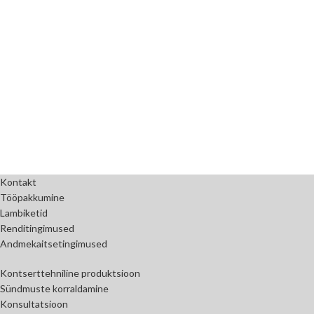
Kontakt
Tööpakkumine
Lambiketid
Renditingimused
Andmekaitsetingimused
Kontserttehniline produktsioon
Sündmuste korraldamine
Konsultatsioon