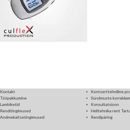
Kontakt
Kontserttehniline pr
Tööpakkumine
Sündmuste korraldam
Lambiketid
Konsultatsioon
Renditingimused
Helitehnika rent Tart
Andmekaitsetingimused
Rendipäring