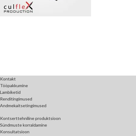
Kontakt
Tööpakkumine
Lambiketid
Renditingimused
Andmekaitsetingimused
Kontserttehniline produktsioon
Sündmuste korraldamine
Konsultatsioon