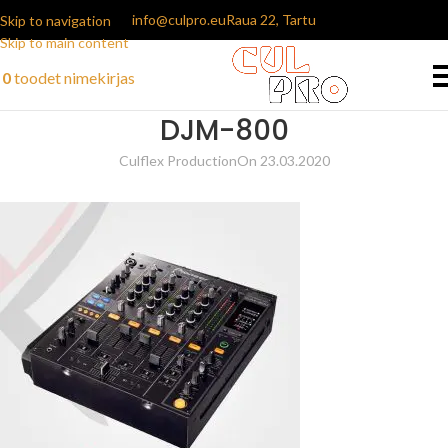
info@culpro.eu
Raua 22, Tartu
Skip to navigation
Skip to main content
0
toodet
nimekirjas
DJM-800
Culflex Production
On 23.03.2020