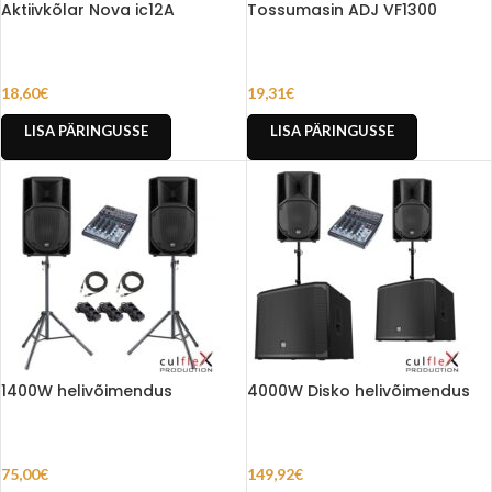
Aktiivkõlar Nova ic12A
Tossumasin ADJ VF1300
18,60
€
19,31
€
LISA PÄRINGUSSE
LISA PÄRINGUSSE
1400W helivõimendus
4000W Disko helivõimendus
75,00
€
149,92
€