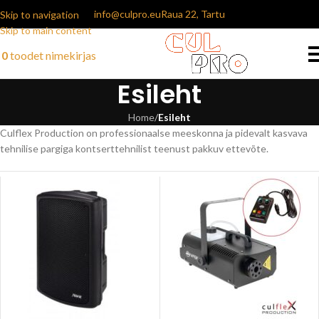
info@culpro.eu
Raua 22, Tartu
Skip to navigation
Skip to main content
0
toodet
nimekirjas
Esileht
Home
/
Esileht
Culflex Production on professionaalse meeskonna ja pidevalt kasvava
tehnilise pargiga kontserttehnilist teenust pakkuv ettevõte.