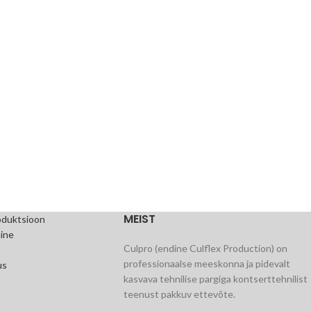
MEIST
oduktsioon
ine
Culpro (endine Culflex Production) on
professionaalse meeskonna ja pidevalt
us
kasvava tehnilise pargiga kontserttehnilist
teenust pakkuv ettevõte.