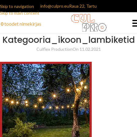
info@culpro.eu
Raua 22, Tartu
Skip to navigation
Skip to main content
0
toodet
nimekirjas
Kategooria_ikoon_lambiketid
Culflex Production
On 11.02.2021