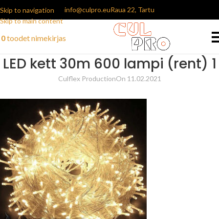
info@culpro.eu
Raua 22, Tartu
Skip to navigation
Skip to main content
0
toodet
nimekirjas
LED kett 30m 600 lampi (rent) 1
Culflex Production
On 11.02.2021