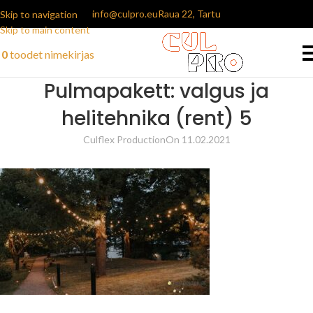
info@culpro.eu
Raua 22, Tartu
Skip to navigation
Skip to main content
0
toodet
nimekirjas
Pulmapakett: valgus ja
helitehnika (rent) 5
Culflex Production
On 11.02.2021