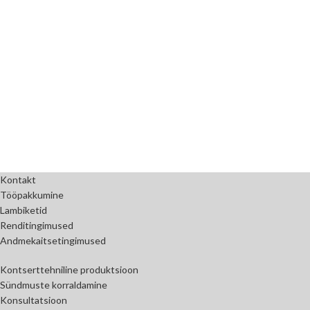
Kontakt
Tööpakkumine
Lambiketid
Renditingimused
Andmekaitsetingimused
Kontserttehniline produktsioon
Sündmuste korraldamine
Konsultatsioon