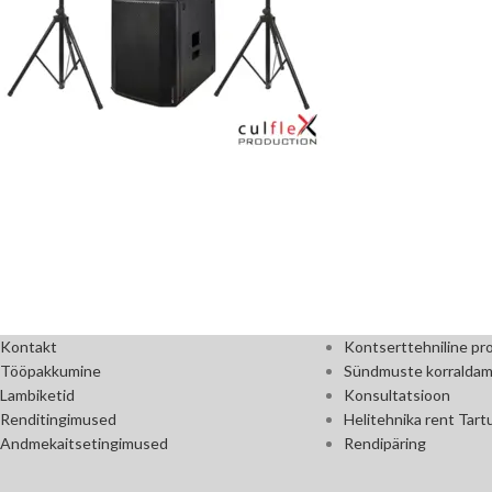
Kontakt
Kontserttehniline pr
Tööpakkumine
Sündmuste korraldam
Lambiketid
Konsultatsioon
Renditingimused
Helitehnika rent Tart
Andmekaitsetingimused
Rendipäring