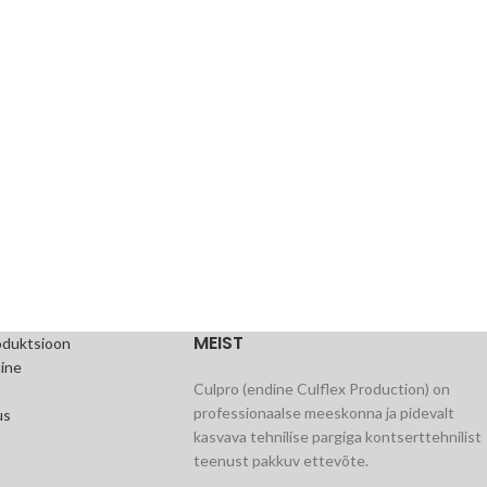
MEIST
oduktsioon
ine
Culpro (endine Culflex Production) on
professionaalse meeskonna ja pidevalt
us
kasvava tehnilise pargiga kontserttehnilist
teenust pakkuv ettevõte.