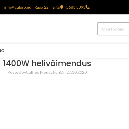
info@culpro.eu
Raua 22, Tartu
5683 3393
NG
1400W helivõimendus
Posted by
Culflex Production
On 27.10.2020