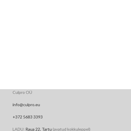
Culpro OÜ
info@culpro.eu
+372 5683 3393
LADU:
Raua 22, Tartu
(avatud kokkuleppel)