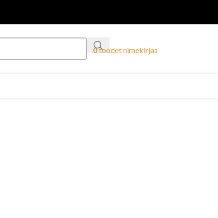
0
toodet
nimekirjas