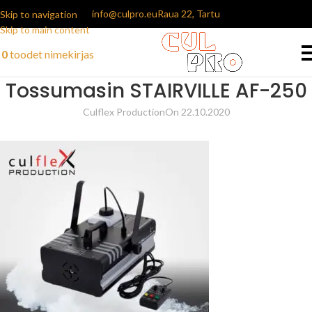
info@culpro.eu
Raua 22, Tartu
Skip to navigation
Skip to main content
0
toodet
nimekirjas
Tossumasin STAIRVILLE AF-250
Culflex Production
On 22.10.2020