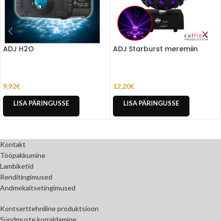
ADJ H2O
ADJ Starburst meremiin
9,92
€
12,20
€
LISA PÄRINGUSSE
LISA PÄRINGUSSE
Kontakt
Tööpakkumine
Lambiketid
Renditingimused
Andmekaitsetingimused
Kontserttehniline produktsioon
Sündmuste korraldamine