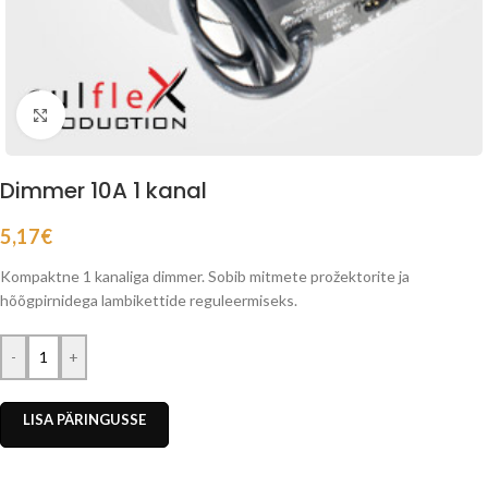
Click to enlarge
Dimmer 10A 1 kanal
5,17
€
Kompaktne 1 kanaliga dimmer. Sobib mitmete prožektorite ja
hõõgpirnidega lambikettide reguleermiseks.
-
+
LISA PÄRINGUSSE