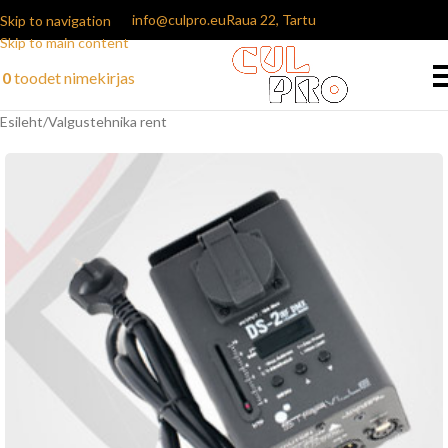
info@culpro.eu
Raua 22, Tartu
Skip to navigation
Skip to main content
0
toodet
nimekirjas
Esileht
/
Valgustehnika rent