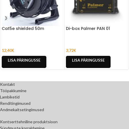
Cat5e shielded 50m
Di-box Palmer PAN 01
12,40
€
3,72
€
LISA PÄRINGUSSE
LISA PÄRINGUSSE
Kontakt
Tööpakkumine
Lambiketid
Renditingimused
Andmekaitsetingimused
Kontserttehniline produktsioon
Sündmuste korraldamine