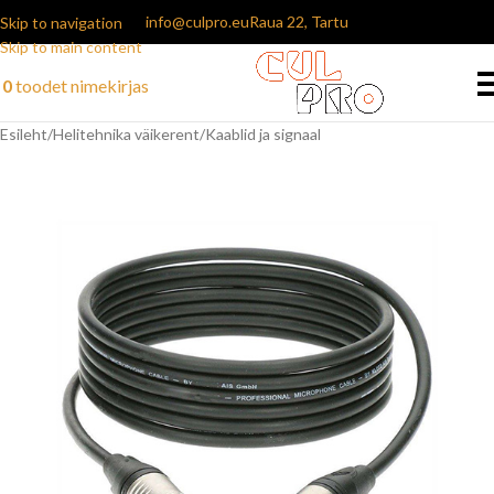
info@culpro.eu
Raua 22, Tartu
Skip to navigation
Skip to main content
0
toodet
nimekirjas
Esileht
/
Helitehnika väikerent
/
Kaablid ja signaal