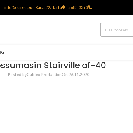
info@culpro.eu
Raua 22, Tartu
5683 3393
NG
ssumasin Stairville af-40
Posted by
Culflex Production
On 26.11.2020