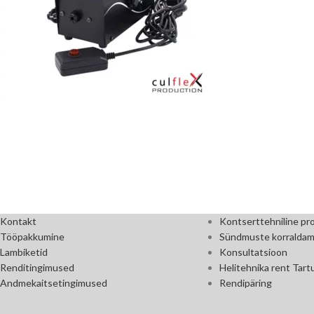
Kontakt
Kontserttehniline pr
Tööpakkumine
Sündmuste korraldam
Lambiketid
Konsultatsioon
Renditingimused
Helitehnika rent Tart
Andmekaitsetingimused
Rendipäring