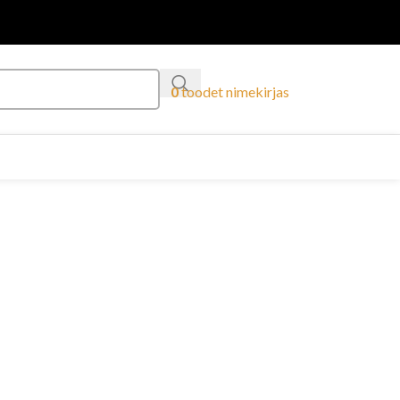
0
toodet
nimekirjas