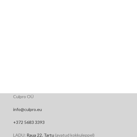
Culpro OÜ
info@culpro.eu
+372 5683 3393
LADU:
Raua 22, Tartu
(avatud kokkuleppel)