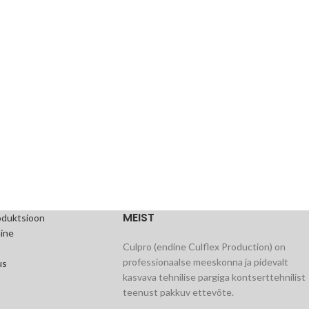
MEIST
oduktsioon
ine
Culpro (endine Culflex Production) on
professionaalse meeskonna ja pidevalt
us
kasvava tehnilise pargiga kontserttehnilist
teenust pakkuv ettevõte.