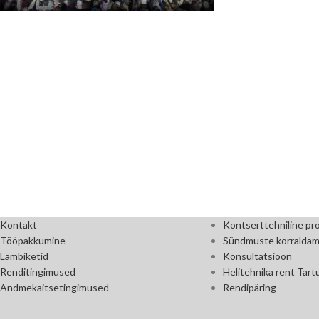
Kontakt
Kontserttehniline pr
Tööpakkumine
Sündmuste korraldam
Lambiketid
Konsultatsioon
Renditingimused
Helitehnika rent Tart
Andmekaitsetingimused
Rendipäring