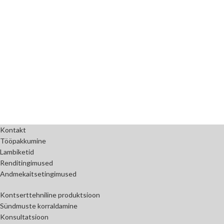
Kontakt
Tööpakkumine
Lambiketid
Renditingimused
Andmekaitsetingimused
Kontserttehniline produktsioon
Sündmuste korraldamine
Konsultatsioon