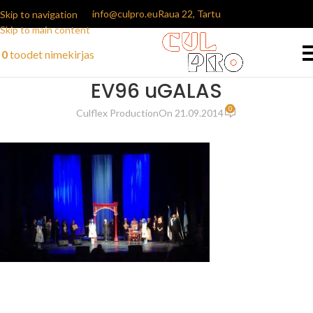
info@culpro.eu
Raua 22, Tartu
Skip to navigation
Skip to main content
0
toodet
nimekirjas
EV96 uGALAS
0
Culflex Production
On 21.09.2014