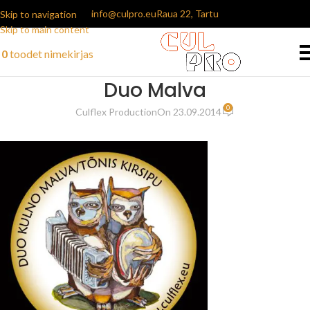
info@culpro.eu
Raua 22, Tartu
Skip to navigation
Skip to main content
0
toodet
nimekirjas
Duo Malva
0
Culflex Production
On 23.09.2014