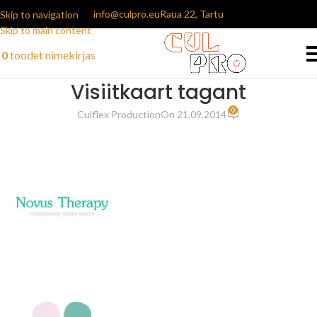
info@culpro.eu
Raua 22, Tartu
Skip to navigation
Skip to main content
0
toodet
nimekirjas
Visiitkaart tagant
0
Culflex Production
On 21.09.2014