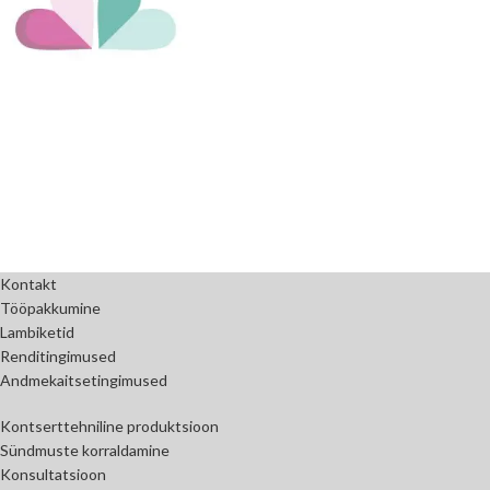
Kontakt
Tööpakkumine
Lambiketid
Renditingimused
Andmekaitsetingimused
Kontserttehniline produktsioon
Sündmuste korraldamine
Konsultatsioon