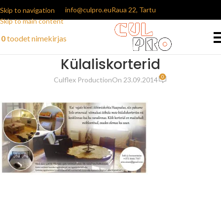
info@culpro.eu
Raua 22, Tartu
Skip to navigation
Skip to main content
0
toodet
nimekirjas
Külaliskorterid
0
Culflex Production
On 23.09.2014