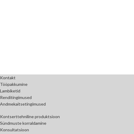
Kontakt
Tööpakkumine
Lambiketid
Renditingimused
Andmekaitsetingimused
Kontserttehniline produktsioon
Sündmuste korraldamine
Konsultatsioon