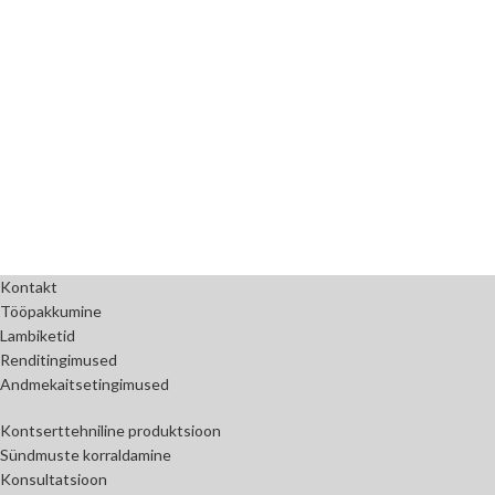
Kontakt
Tööpakkumine
Lambiketid
Renditingimused
Andmekaitsetingimused
Kontserttehniline produktsioon
Sündmuste korraldamine
Konsultatsioon