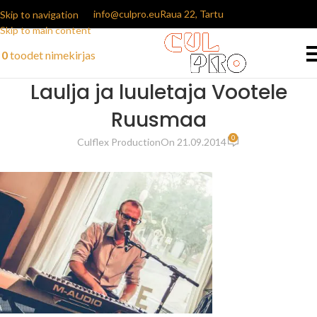
info@culpro.eu
Raua 22, Tartu
Skip to navigation
Skip to main content
0
toodet
nimekirjas
Laulja ja luuletaja Vootele
Ruusmaa
0
Culflex Production
On 21.09.2014