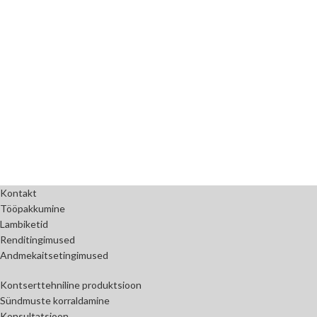
Kontakt
Tööpakkumine
Lambiketid
Renditingimused
Andmekaitsetingimused
Kontserttehniline produktsioon
Sündmuste korraldamine
Konsultatsioon