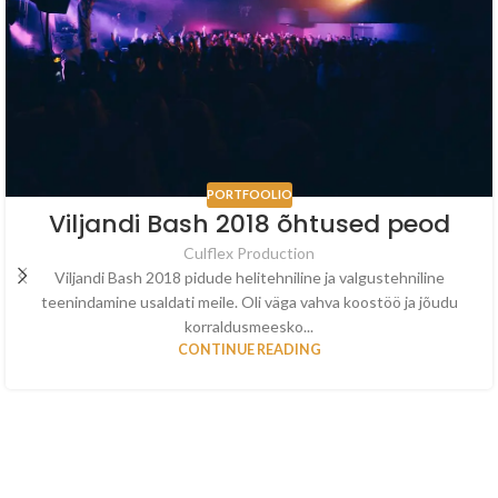
PORTFOOLIO
Viljandi Bash 2018 õhtused peod
Culflex Production
Viljandi Bash 2018 pidude helitehniline ja valgustehniline
teenindamine usaldati meile. Oli väga vahva koostöö ja jõudu
korraldusmeesko...
CONTINUE READING