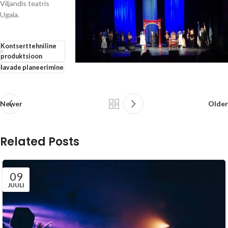
Viljandis teatris
Ugala.
Kontserttehniline
produktsioon
lavade planeerimine
Newer
Older
Related Posts
09
JUULI