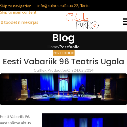
info@culpro.eu
Raua 22, Tartu
Skip to navigation
Skip to main content
0
toodet
nimekirjas
Blog
Home
/
Portfoolio
PORTFOOLIO
Eesti Vabariik 96 Teatris Ugala
Culflex Production
On 24.02.2014
Eesti Vabariik 96.
aastapäeva aktus