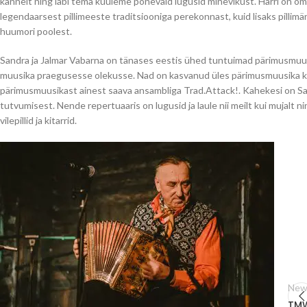
kannelt ning läbi tema kuuleme põnevaid lugusid minevikust. Harri on oman
legendaarsest pillimeeste traditsiooniga perekonnast, kuid lisaks pilli
män
huumori poolest.
Sandra ja Jalmar Vabarna on tänases eestis ühed tuntuimad pärimusmuus
muusika praegusesse olekusse. Nad on kasvanud üles pärimusmuusika kes
pärimusmuusikast ainest saava ansambliga Trad.Attack!. Kahekesi on Sandr
tutvumisest. Nende repertuaaris on lugusid ja laule nii meilt kui mujalt nin
vilepillid ja kitarrid.
New
TMW