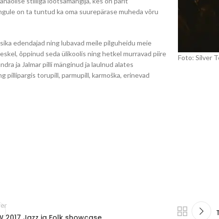
äolise stiiliga lõõtsamängija, kes on pärit
gule on ta tuntud ka oma suurepärase muheda võru
ika edendajad ning lubavad meile pilguheidu meie
kel, õppinud seda ülikoolis ning hetkel murravad piire
Foto: Silver 
a ja Jalmar pilli mänginud ja laulnud alates
g pillipargis torupill, parmupill, karmoška, erinevad
er
 2017 Jazz ja Folk showcase