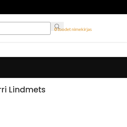
0
toodet
nimekirjas
ri Lindmets