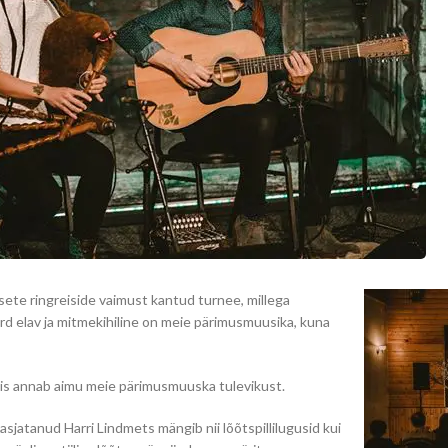
te ringreiside vaimust kantud turnee, millega
rd elav ja mitmekihiline on meie pärimusmuusika, kuna
mis annab aimu meie pärimusmuuska tulevikust.
jatanud Harri Lindmets mängib nii lõõtspillilugusid kui