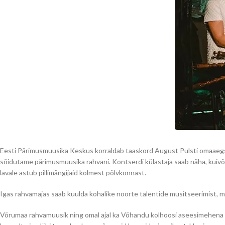
Eesti Pärimusmuusika Keskus korraldab taaskord August Pulsti omaaegse
sõidutame pärimusmuusika rahvani. Kontserdi külastaja saab näha, kuivõ
lavale astub pillimängijaid kolmest põlvkonnast.
Igas rahvamajas saab kuulda kohalike noorte talentide musitseerimist, 
Võrumaa rahvamuusik ning omal ajal ka Võhandu kolhoosi aseesimehena as