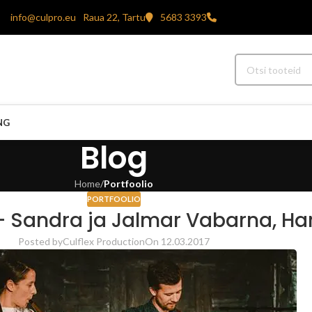
info@culpro.eu
Raua 22, Tartu
5683 3393
NG
Blog
Home
/
Portfoolio
PORTFOOLIO
 Sandra ja Jalmar Vabarna, Har
Posted by
Culflex Production
On 12.03.2017