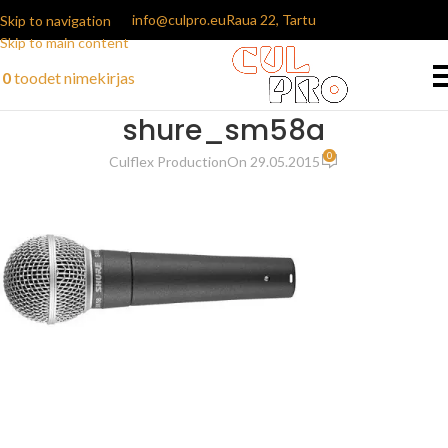
info@culpro.eu
Raua 22, Tartu
Skip to navigation
Skip to main content
0
toodet
nimekirjas
shure_sm58a
0
Culflex Production
On 29.05.2015