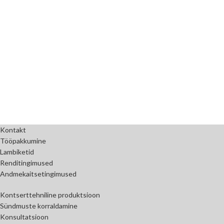
Kontakt
Tööpakkumine
Lambiketid
Renditingimused
Andmekaitsetingimused
Kontserttehniline produktsioon
Sündmuste korraldamine
Konsultatsioon