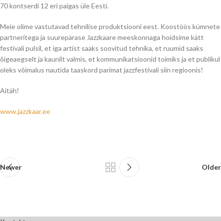
70 kontserdi 12 eri paigas üle Eesti.
Meie olime vastutavad tehnilise produktsiooni eest. Koostöös kümnete
partneritega ja suurepärase Jazzkaare meeskonnaga hoidsime kätt
festivali pulsil, et iga artist saaks soovitud tehnika, et ruumid saaks
õigeaegselt ja kaunilt valmis, et kommunikatsioonid toimiks ja et publikul
oleks võimalus nautida taaskord parimat jazzfestivali siin regioonis!
Aitäh!
www.jazzkaar.ee
Newer
Older