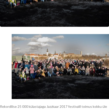
Rekordilise 25 000 külastajaga Jazzkaar 2017 festivalil toimus kokku üle