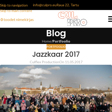
info@culpro.eu
Raua 22, Tartu
Skip to navigation
Skip to main content
0
toodet
nimekirjas
Blog
Home
/
Portfoolio
PORTFOOLIO
Jazzkaar 2017
Culflex Production
On 11.05.2017