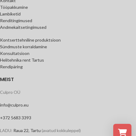
Kontakt
Tööpakkumine
Lambiketid
Renditingimused
Andmekaitsetingimused
Kontserttehniline produktsioon
Sündmuste korraldamine
Konsultatsioon
Helitehnika rent Tartus
Rendipäring
MEIST
Culpro OÜ
info@culpro.eu
+372 5683 3393
LADU:
Raua 22, Tartu
(avatud kokkuleppel)