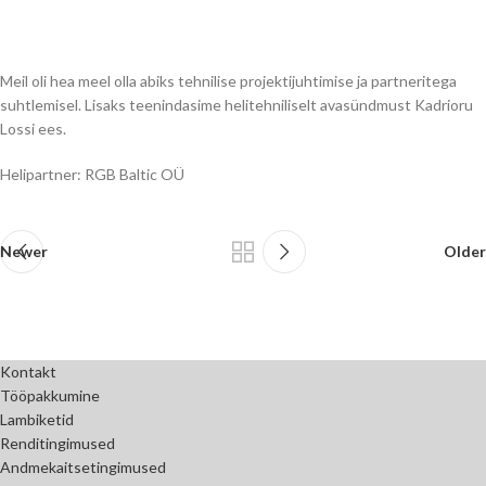
Meil oli hea meel olla abiks tehnilise projektijuhtimise ja partneritega
suhtlemisel. Lisaks teenindasime helitehniliselt avasündmust Kadrioru
Lossi ees.
Helipartner: RGB Baltic OÜ
Newer
Older
Kontakt
Tööpakkumine
Lambiketid
Renditingimused
Andmekaitsetingimused