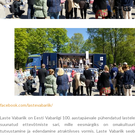
facebook.com/lastevabariik/
Laste Vabariik on Eesti Vabariigi 100. aastapäevale pühendatud lastele
suunatud ettevõtmiste sari, mille eesmärgiks on omakultuuri
tutvustamine ja edendamine atraktiivses vormis. Laste Vabariik seob