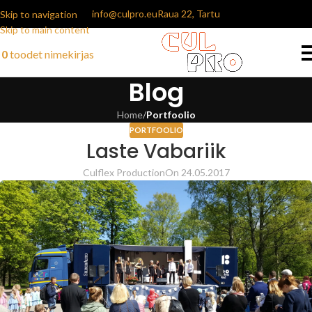
info@culpro.eu
Raua 22, Tartu
Skip to navigation
Skip to main content
0
toodet
nimekirjas
Blog
Home
/
Portfoolio
PORTFOOLIO
Laste Vabariik
Culflex Production
On 24.05.2017