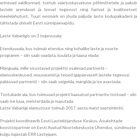
erinevad valdkonnad, toetub väärtuskasvatuse põhimõtetele ja pakub
lastele arendavat ja loovat tegevust ning harivat ja kvaliteetset
meelelahutust. Tuuri eesmärk on jõuda paljude laste kodupaikadeni ja
tähistada ühiselt Eesti sünnipäevapidu.
Laste Vabariigis on 3 tegevusala:
Etenduseala, kus toimub etendus ning kohalike laste ja noorte
programm – siin saab vaadata, kuulata ja kaasa elada;
Mänguala, mille sisustavad projektis osalevad partnerid –
elamuskeskused, muuseumid ja teised igapäevaselt lastele tegevusi
pakkuvad partnerid – siin saab seigelda, mängida ja ise avastada;
Töötubade ala, kus toimuvad projekti kaasatud partnerite töötoad – siin
saab ise luua, meisterdada ja nuputada.
Laste Vabariigi elamustuur toimub 2017. aasta maist septembrini.
Projekti koordineerib Eesti Lastekirjanduse Keskus. Asukohtade
koostööpartner on Eesti Avatud Noortekeskuste Ühendus, sündmuste
kulgu kajastab ERR Lastejaam.